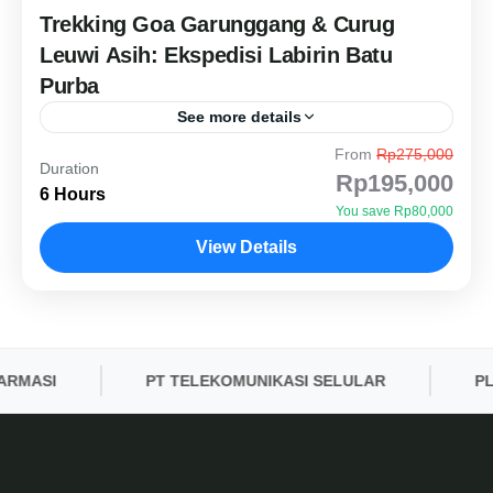
Trekking Goa Garunggang & Curug
Leuwi Asih: Ekspedisi Labirin Batu
Purba
See more details
From
Rp275,000
Jelajahi situs geologi unik "Grand Canyon" versi
Duration
Rp195,000
Sentul. Dari labirin batu purba Goa Garunggang
6 Hours
You save Rp80,000
yang eksotis hingga kesegaran kolam alami Curug
View Details
Leuwi Asih. Rute Medium...
Wisata Sentul
Medium Level
3 People
RMASI
PT TELEKOMUNIKASI SELULAR
PLN