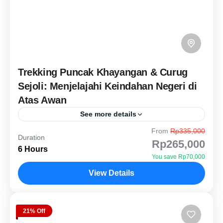
Trekking Puncak Khayangan & Curug
Sejoli: Menjelajahi Keindahan Negeri di
Atas Awan
See more details
From
Rp335,000
Buktikan ketangguhan Anda menaklukan Puncak
Duration
Rp265,000
Khayangan, sebuah "singgasana" di ketinggian
6 Hours
You save Rp70,000
Sukamakmur yang memukau. Setelah menembus
View Details
jalur puncak yang menantang, lepaskan lelah di
Wisata Sukamakmur
Curug Sejoli yang...
Hard Level
3 People
21% Off