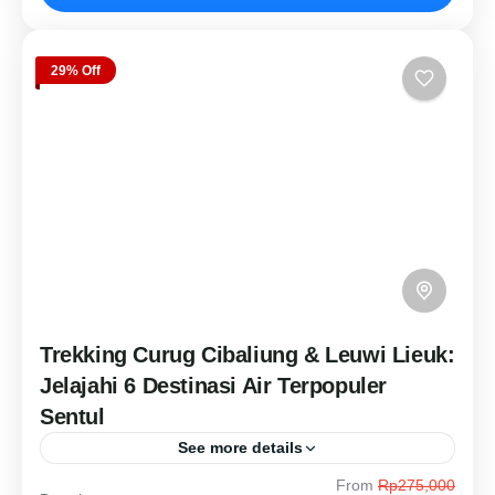
Wisata Sukamakmur
Hard Level
3 People
29% Off
Trekking Curug Cibaliung & Leuwi Lieuk:
Jelajahi 6 Destinasi Air Terpopuler
Sentul
See more details
From
Rp275,000
Siapkan fisik Anda untuk petualangan air tak