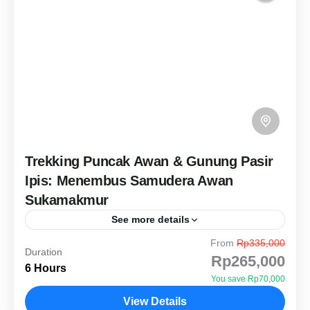
Trekking Puncak Awan & Gunung Pasir
Ipis: Menembus Samudera Awan
Sukamakmur
See more details
From
Rp335,000
Rasakan sensasi berdiri di atas awan dengan rute
Duration
Rp265,000
ekspedisi 7-9 km di Sukamakmur. Menjelajahi
6 Hours
You save Rp70,000
puncak Gunung Pasir Ipis yang ikonik, lalu turun
View Details
menembus hutan menuju...