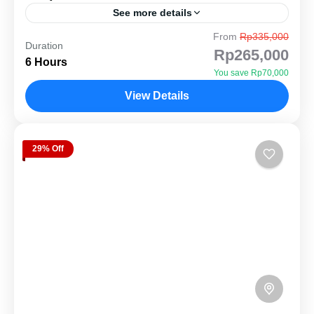
See more details
From
Rp335,000
Uji batas kemampuan Anda di rute Puncak Kuta
Duration
Rp265,000
yang ikonik. Menembus vegetasi hutan lebat dan
6 Hours
You save Rp70,000
tanjakan curam menuju puncak panorama, lalu
View Details
turun membelah rimba menuju...
Wisata Sentul
Hard Level
3 People
29% Off