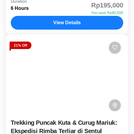
Duration
Rp195,000
terlupakan! Menjelajahi 6 destinasi sekaligus,
6 Hours
You save Rp80,000
mulai dari Leuwi Hejo yang ikonik hingga Curug
View Details
Cibaliung yang tersembunyi jauh di...
Wisata Sentul
Medium Level
3 People
21% Off
Trekking Puncak Kuta & Curug Mariuk:
Ekspedisi Rimba Terliar di Sentul