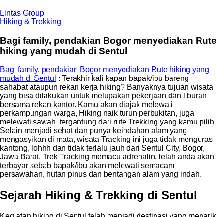
Lintas Group
Hiking & Trekking
Bagi family, pendakian Bogor menyediakan Rute
hiking yang mudah di Sentul
Bagi family, pendakian Bogor menyediakan Rute hiking yang
mudah di Sentul
: Terakhir kali kapan bapak/ibu bareng
sahabat ataupun rekan kerja hiking? Banyaknya tujuan wisata
yang bisa dilakukan untuk melupakan pekerjaan dan liburan
bersama rekan kantor. Kamu akan diajak melewati
perkampungan warga, Hiking naik turun perbukitan, juga
melewati sawah, tergantung dari rute Trekking yang kamu pilih.
Selain menjadi sehat dan punya keindahan alam yang
mengasyikan di mata, wisata Tracking ini juga tidak menguras
kantong, lohhh dan tidak terlalu jauh dari Sentul City, Bogor,
Jawa Barat. Trek Tracking memacu adrenalin, lelah anda akan
terbayar sebab bapak/ibu akan melewati semacam
persawahan, hutan pinus dan bentangan alam yang indah.
Sejarah Hiking & Trekking di Sentul
Kegiatan hiking di Sentul telah menjadi destinasi yang menarik