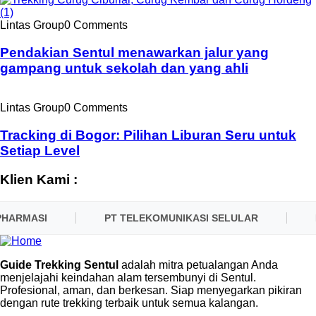
Lintas Group
0 Comments
Pendakian Sentul menawarkan jalur yang
gampang untuk sekolah dan yang ahli
Lintas Group
0 Comments
Tracking di Bogor: Pilihan Liburan Seru untuk
Setiap Level
Klien Kami :
HARMASI
PT TELEKOMUNIKASI SELULAR
P
Guide Trekking Sentul
adalah mitra petualangan Anda
menjelajahi keindahan alam tersembunyi di Sentul.
Profesional, aman, dan berkesan. Siap menyegarkan pikiran
dengan rute trekking terbaik untuk semua kalangan.