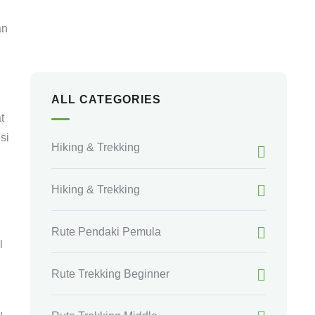
+ 62 853-3909-4299
an
ALL CATEGORIES
t
si
Hiking & Trekking
Hiking & Trekking
Rute Pendaki Pemula
l
Rute Trekking Beginner
u