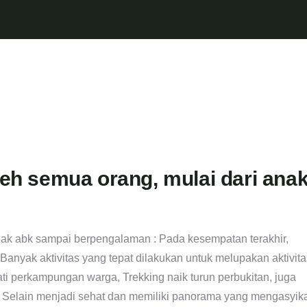
leh semua orang, mulai dari ana
anak abk sampai berpengalaman : Pada kesempatan terakhir,
anyak aktivitas yang tepat dilakukan untuk melupakan aktivita
ti perkampungan warga, Trekking naik turun perbukitan, juga
ih. Selain menjadi sehat dan memiliki panorama yang mengasyik