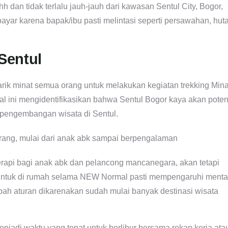
hh dan tidak terlalu jauh-jauh dari kawasan Sentul City, Bogor,
ayar karena bapak/ibu pasti melintasi seperti persawahan, hut
 Sentul
rik minat semua orang untuk melakukan kegiatan trekking Mina
al ini mengidentifikasikan bahwa Sentul Bogor kaya akan poten
m pengembangan wisata di Sentul.
terapi bagi anak abk dan pelancong mancanegara, akan tetapi
n untuk di rumah selama NEW Normal pasti mempengaruhi menta
bah aturan dikarenakan sudah mulai banyak destinasi wisata
 menjadi waktu yang tepat untuk berlibur bersama rekan kerja ata