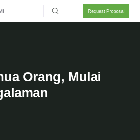
MI
Request Proposal
mua Orang, Mulai
galaman