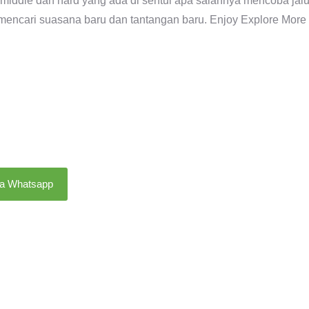
middle dan hard yang ada di sentul apa salahnya mencoba jalu
u mencari suasana baru dan tantangan baru. Enjoy Explore More
ia Whatsapp