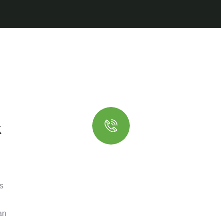
k
Quick booking
process
s
Talk to an expert
an