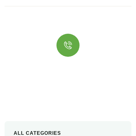
Quick booking process
Talk to an expert
+ 62 853-3909-4299
ALL CATEGORIES