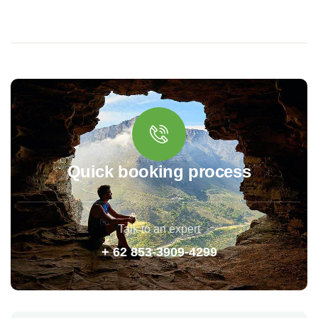
Quick booking process
Talk to an expert
+ 62 853-3909-4299