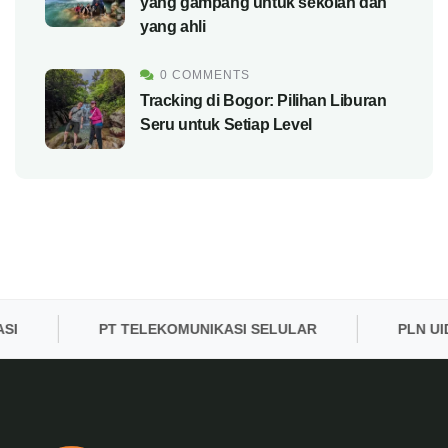
yang gampang untuk sekolah dan
yang ahli
0 COMMENTS
Tracking di Bogor: Pilihan Liburan
Seru untuk Setiap Level
PT TELEKOMUNIKASI SELULAR
PLN UID BA