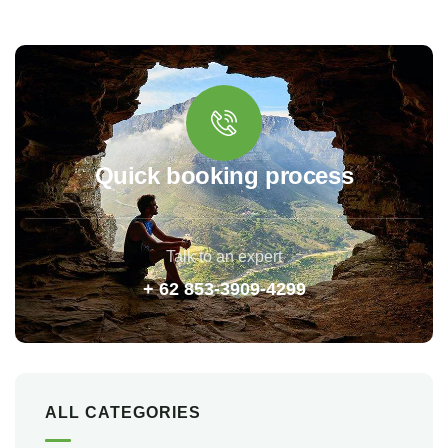
Quick booking process
Talk to an expert
+ 62 853-3909-4299
ALL CATEGORIES