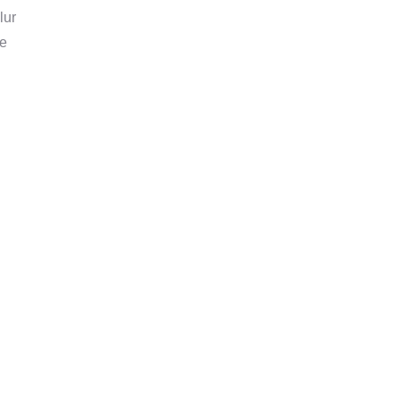
lur
re