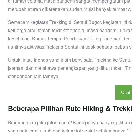
di rumah selama masa pandemi sangat mempengaruhi pikira
merubah aturan dikarenakan sudah mulai banyak tempat wi
Semacam kegiatan Trekking di Sentul Bogor, kegiatan ini 
keluarga atau teman terdekat anda di masa pandemi. Lokasin
kesehatan. Bogor: Tempat Pendakian Paling Digemari den
nantinya aktivitas Trekking Sentul ini tidak sebagai beban 
Untuk lintas friends yang ingin berwisata Tracking ke Sent
jasmani dan membawa perlengkapan yang dibutuhkan. Tim Li
standar dan lain-lainnya.
Chat
Beberapa Pilihan Rute Hiking & Trekk
Bingung mau pilih jalur mana? Kami punya banyak pilihan r
yang gak terlalu jauh dari keluar tol sentul selatan hanya 1 