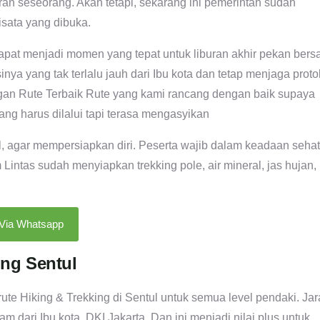
n seseorang. Akan tetapi, sekarang ini pemerintah sudah
sata yang dibuka.
dapat menjadi momen yang tepat untuk liburan akhir pekan ber
ya yang tak terlalu jauh dari Ibu kota dan tetap menjaga proto
gan Rute Terbaik Rute yang kami rancang dengan baik supaya
yang harus dilalui tapi terasa mengasyikan
ul, agar mempersiapkan diri. Peserta wajib dalam keadaan sehat
ntas sudah menyiapkan trekking pole, air mineral, jas hujan,
 Via Whatsapp
ing Sentul
ute Hiking & Trekking di Sentul untuk semua level pendaki. Jar
jam dari Ibu kota, DKI Jakarta, Dan ini menjadi nilai plus untuk