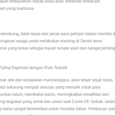
h akan terbayarkan sebab anda akan melewati semacam
am yang luarbiasa.
berkembang, tidak lepas dari peran para pelopor dalam merintis 
einginan warga untuk melakukan tracking di Sentul terus
ensi yang besar sebagai tujuan wisata alam dan sangat penting
i anak abk dan wisatawan mancanegara, akan tetapi sejak masa
ntul sekarang menjadi sesuatu yang menarik untuk para
nitas tubuh, membakar kalori, meningkatkan kreatifitas dan
king kegiatan yang sehat dan aman saat Covid-19. Sebab, sela
yang mana sangat bermanfaat untuk imunitas tubuh. Himbauan unt