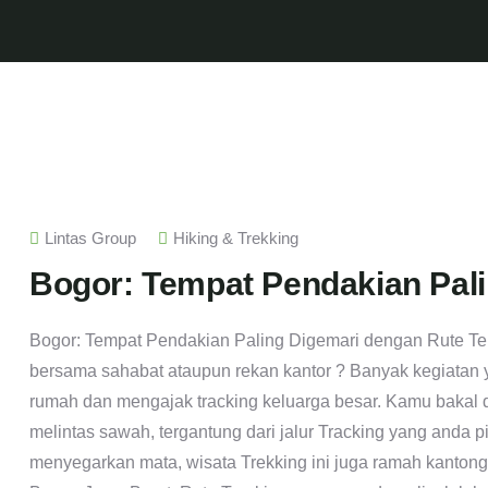
Lintas Group
Hiking & Trekking
Bogor: Tempat Pendakian Pali
Bogor: Tempat Pendakian Paling Digemari dengan Rute Ter
bersama sahabat ataupun rekan kantor ? Banyak kegiatan y
rumah dan mengajak tracking keluarga besar. Kamu bakal d
melintas sawah, tergantung dari jalur Tracking yang anda p
menyegarkan mata, wisata Trekking ini juga ramah kantong,