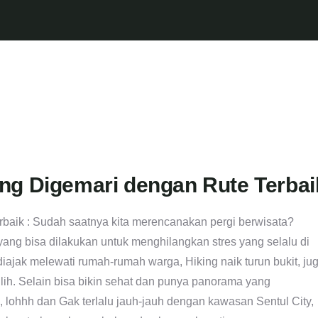
ng Digemari dengan Rute Terbai
baik : Sudah saatnya kita merencanakan pergi berwisata?
ang bisa dilakukan untuk menghilangkan stres yang selalu di
iajak melewati rumah-rumah warga, Hiking naik turun bukit, ju
ilih. Selain bisa bikin sehat dan punya panorama yang
 lohhh dan Gak terlalu jauh-jauh dengan kawasan Sentul City,