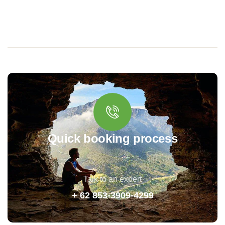
Quick booking process
Talk to an expert
+ 62 853-3909-4299