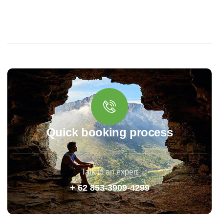
Quick booking process
Talk to an expert
+ 62 853-3909-4299