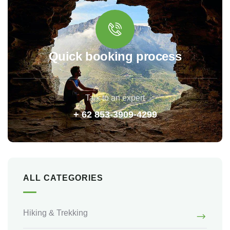
Quick booking process
Talk to an expert
+ 62 853-3909-4299
ALL CATEGORIES
Hiking & Trekking