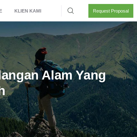
E
KLIEN KAMI
Request Proposal
alangan Alam Yang
h