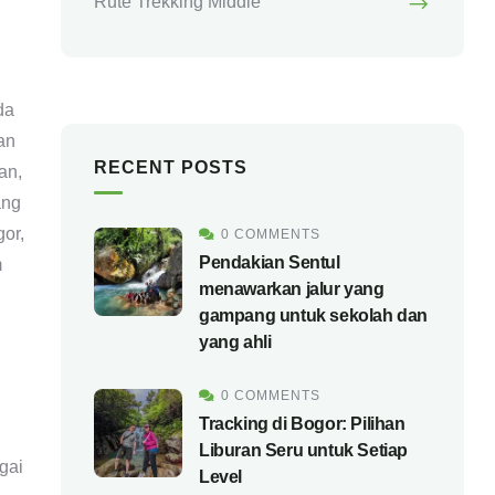
Rute Trekking Middle
da
an
RECENT POSTS
an,
ang
gor,
0 COMMENTS
Pendakian Sentul
m
menawarkan jalur yang
gampang untuk sekolah dan
yang ahli
0 COMMENTS
Tracking di Bogor: Pilihan
i
Liburan Seru untuk Setiap
gai
Level