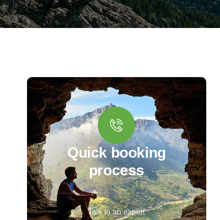
Quick booking
process
Talk to an expert