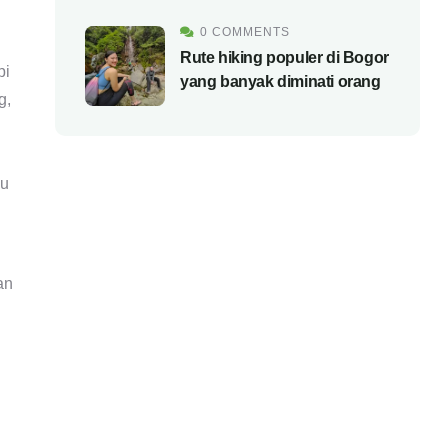
0 COMMENTS
Rute hiking populer di Bogor
pi
yang banyak diminati orang
g,
lu
an