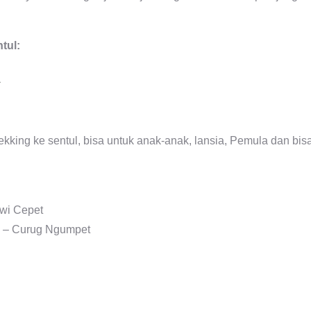
tul:
R
ekking ke sentul, bisa untuk anak-anak, lansia, Pemula dan bis
uwi Cepet
a – Curug Ngumpet