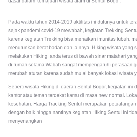
dasar dalam kemajuan wisata alam di Sentul Bogor.
Pada waktu tahun 2014-2019 aktifitas ini dulunya untuk t
sejak pandemi covid-19 mewabah, kegiatan Trekking Sentu
karena kegiatan Trekking bisa menaikan imunitas tubuh, me
menurunkan berat badan dan lainnya. Hiking wisata yang
melakukan Hiking, anda terus di bawah sinar matahari yang
di rumah selama Wabah sangat mempengaruhi perasaan gelis
merubah aturan karena sudah mulai banyak lokasi wisata 
Seperti wisata Hiking di daerah Sentul Bogor, kegiatan in
kantor atau teman terdekat kamu di masa new normal. Lokas
kesehatan. Harga Tracking Sentul merupakan petualangan
dengan baik hingga nantinya kegiatan Hiking Sentul ini tid
menyenangkan