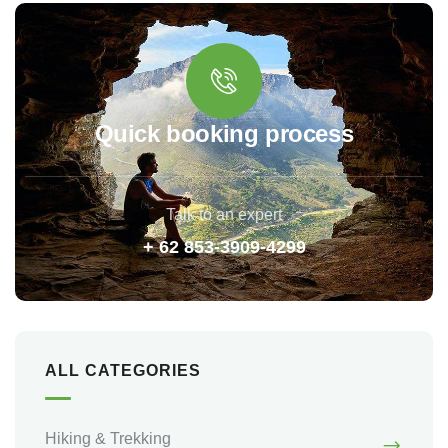
Quick booking process
Talk to an expert
+ 62 853-3909-4299
ALL CATEGORIES
Hiking & Trekking