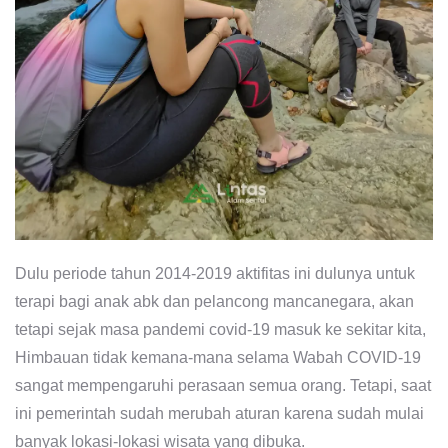
Dulu periode tahun 2014-2019 aktifitas ini dulunya untuk
terapi bagi anak abk dan pelancong mancanegara, akan
tetapi sejak masa pandemi covid-19 masuk ke sekitar kita,
Himbauan tidak kemana-mana selama Wabah COVID-19
sangat mempengaruhi perasaan semua orang. Tetapi, saat
ini pemerintah sudah merubah aturan karena sudah mulai
banyak lokasi-lokasi wisata yang dibuka.