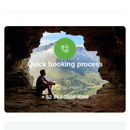
Quick booking process
Talk to an expert
+ 62 853-3909-4299