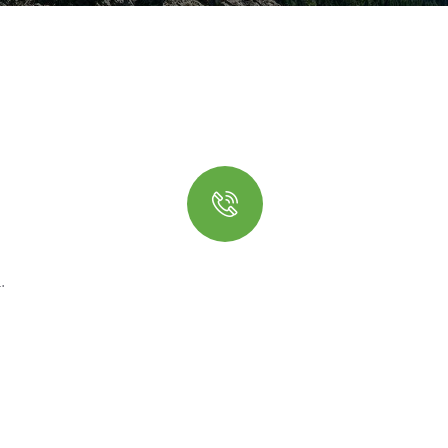
Quick booking
.
process
Talk to an expert
+ 62 853-3909-4299