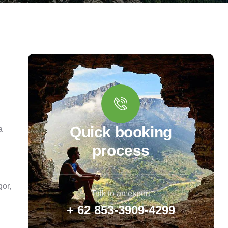
Quick booking
a
process
gor,
Talk to an expert
+ 62 853-3909-4299