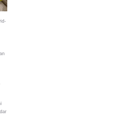
id-
uan
a
.
i
dar