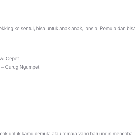
R
ekking ke sentul, bisa untuk anak-anak, lansia, Pemula dan bis
uwi Cepet
a – Curug Ngumpet
cocok untuk kamu pemula atau remaja yang baru ingin mencoba.