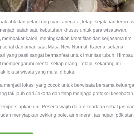
anak abk dan pelancong mancanegara, tetapi sejak pandemi cov
 menjadi salah satu kebutuhan khusus untuk para wisatawan,
 membakar kalori, meningkatkan kreatifitas dan kerjasama tim,
ng sehat dan aman saat Masa New Normal. Karena, selama
hari yang pasti sangat bermanfaat untuk imunitas tubuh. Himba
mpengaruhi mental setiap orang. Tetapi, sekarang ini
k lokasi wisata yang mulai dibuka.
bisa menjadi lokasi yang cocok untuk berwisata bersama keluarg
g tak jauh dari Jakarta dan tetap menjaga protokol kesehatan
mempersiapkan diri. Peserta wajib dalam keadaan sehat jasman
ah menyiapkan trekking pole, air mineral, jas hujan, p3k stan