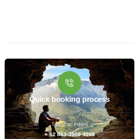
Quick booking process
Talk to an expert
+ 62 853-3909-4299