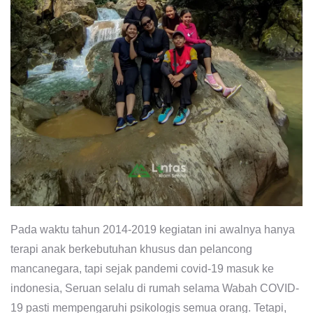
Pada waktu tahun 2014-2019 kegiatan ini awalnya hanya
terapi anak berkebutuhan khusus dan pelancong
mancanegara, tapi sejak pandemi covid-19 masuk ke
indonesia, Seruan selalu di rumah selama Wabah COVID-
19 pasti mempengaruhi psikologis semua orang. Tetapi,