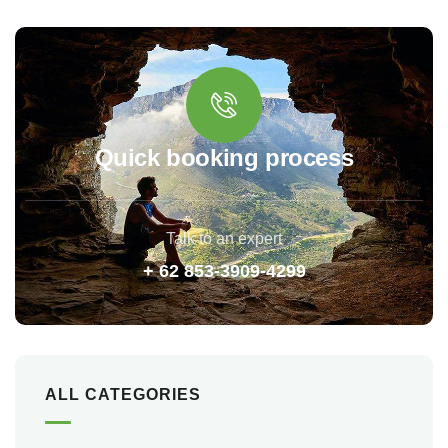
Quick booking process
Talk to an expert
+ 62 853-3909-4299
ALL CATEGORIES