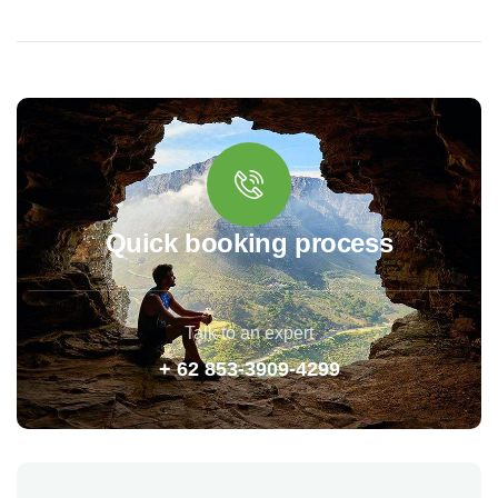
Quick booking process
Talk to an expert
+ 62 853-3909-4299