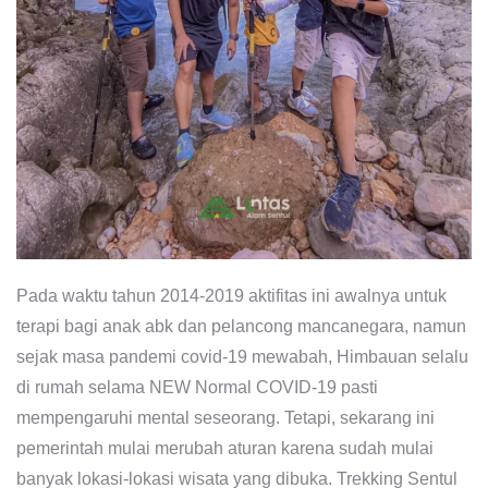
Pada waktu tahun 2014-2019 aktifitas ini awalnya untuk
terapi bagi anak abk dan pelancong mancanegara, namun
sejak masa pandemi covid-19 mewabah, Himbauan selalu
di rumah selama NEW Normal COVID-19 pasti
mempengaruhi mental seseorang. Tetapi, sekarang ini
pemerintah mulai merubah aturan karena sudah mulai
banyak lokasi-lokasi wisata yang dibuka. Trekking Sentul