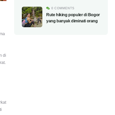
0 COMMENTS
Rute hiking populer di Bogor
yang banyak diminati orang
ama
n di
rat.
rkat
i