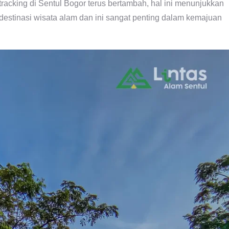
acking di Sentul Bogor terus bertambah, hal ini menunjukkan
stinasi wisata alam dan ini sangat penting dalam kemajuan