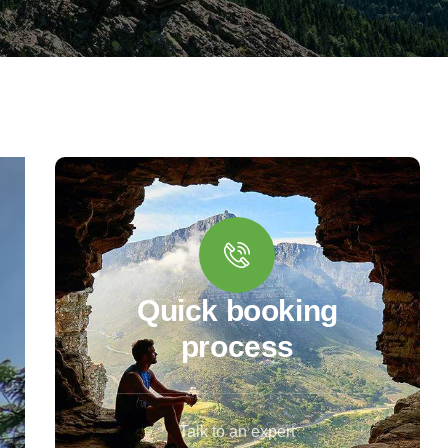
Quick booking
process
Talk to an expert