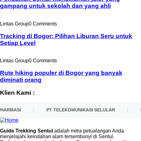
gampang untuk sekolah dan yang ahli
Lintas Group
0 Comments
Tracking di Bogor: Pilihan Liburan Seru untuk
Setiap Level
Lintas Group
0 Comments
Rute hiking populer di Bogor yang banyak
diminati orang
Klien Kami :
HARMASI
PT TELEKOMUNIKASI SELULAR
P
Guide Trekking Sentul
adalah mitra petualangan Anda
menjelajahi keindahan alam tersembunyi di Sentul.