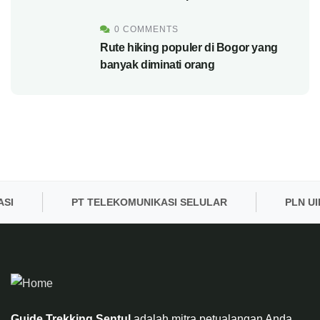
0 COMMENTS
Rute hiking populer di Bogor yang
banyak diminati orang
PT TELEKOMUNIKASI SELULAR
PLN UID BA
Guide Trekking Sentul
adalah mitra petualangan Anda