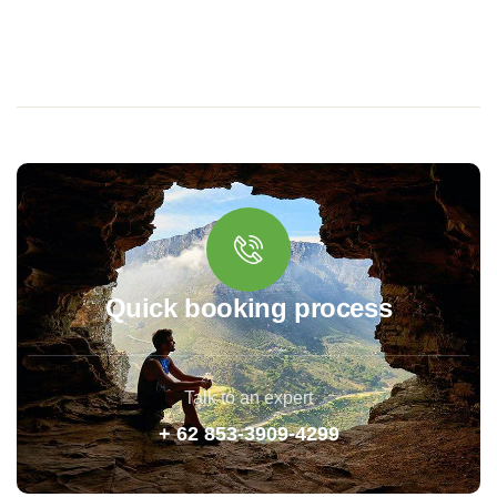
Quick booking process
Talk to an expert
+ 62 853-3909-4299