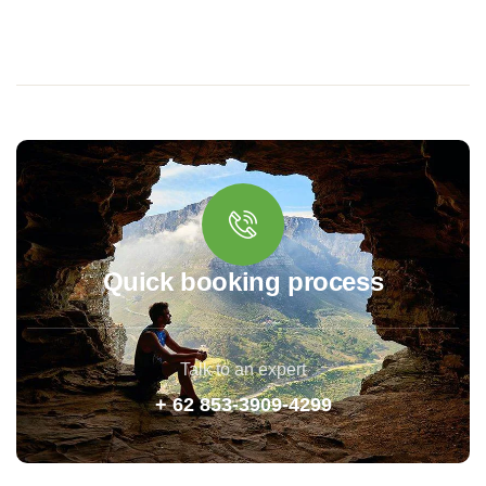
Quick booking process
Talk to an expert
+ 62 853-3909-4299