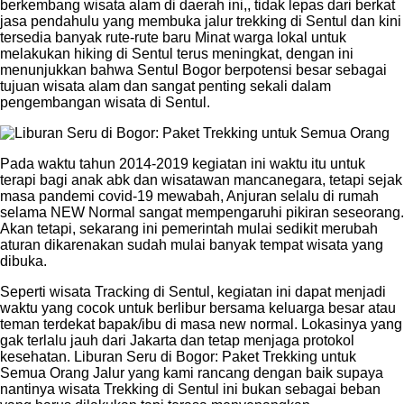
berkembang wisata alam di daerah ini,, tidak lepas dari berkat
jasa pendahulu yang membuka jalur trekking di Sentul dan kini
tersedia banyak rute-rute baru Minat warga lokal untuk
melakukan hiking di Sentul terus meningkat, dengan ini
menunjukkan bahwa Sentul Bogor berpotensi besar sebagai
tujuan wisata alam dan sangat penting sekali dalam
pengembangan wisata di Sentul.
Pada waktu tahun 2014-2019 kegiatan ini waktu itu untuk
terapi bagi anak abk dan wisatawan mancanegara, tetapi sejak
masa pandemi covid-19 mewabah, Anjuran selalu di rumah
selama NEW Normal sangat mempengaruhi pikiran seseorang.
Akan tetapi, sekarang ini pemerintah mulai sedikit merubah
aturan dikarenakan sudah mulai banyak tempat wisata yang
dibuka.
Seperti wisata Tracking di Sentul, kegiatan ini dapat menjadi
waktu yang cocok untuk berlibur bersama keluarga besar atau
teman terdekat bapak/ibu di masa new normal. Lokasinya yang
gak terlalu jauh dari Jakarta dan tetap menjaga protokol
kesehatan. Liburan Seru di Bogor: Paket Trekking untuk
Semua Orang Jalur yang kami rancang dengan baik supaya
nantinya wisata Trekking di Sentul ini bukan sebagai beban