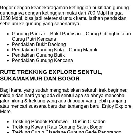
Bogor dengan keanekaragaman ketinggian bukit dan gunung-
gunungnya dengan ketinggian mulai dari 700 Mdpl hingga
1250 Mdpl, bisa jadi referensi untuk kamu latihan pendakian
sebelum ke gunung yang sebenarnya.
Gunung Pancar – Bukit Paniisan – Curug Cibingbin atau
Curug Putri Kencana
Pendakian Bukit Daolong
Pendakian Gunung Kuta – Curug Mariuk
Pendakian Gunung Butik
Pendakian Gunung Kencana
RUTE TREKKING EXPLORE SENTUL,
SUKAMAKMUR DAN BOGOR
Bagi kamu yang sudah menghabiskan seluruh trek beginner,
middle dan hard yang ada di sentul apa salahnya mencoba
jalur hiking & trekking yang ada di bogor yang lebih panjang
atau mencari suasana baru dan tantangan baru. Enjoy Explore
More
Trekking Pondok Prabowo – Dusun Cisadon
Trekking Kawah Ratu Gunung Salak Bogor
Trekking Curug Cisadane Gunung Gede Pangrango