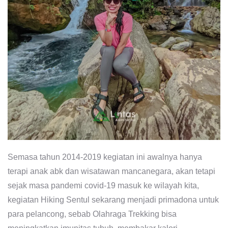
Semasa tahun 2014-2019 kegiatan ini awalnya hanya
terapi anak abk dan wisatawan mancanegara, akan tetapi
sejak masa pandemi covid-19 masuk ke wilayah kita,
kegiatan Hiking Sentul sekarang menjadi primadona untuk
para pelancong, sebab Olahraga Trekking bisa