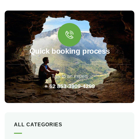
Quick booking process
Talk to an expert
+ 62 853-3909-4299
ALL CATEGORIES