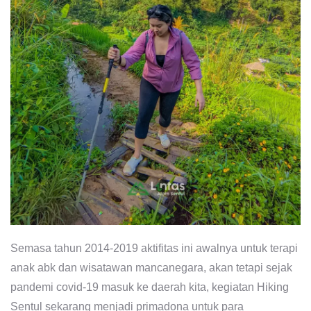
Semasa tahun 2014-2019 aktifitas ini awalnya untuk terapi
anak abk dan wisatawan mancanegara, akan tetapi sejak
pandemi covid-19 masuk ke daerah kita, kegiatan Hiking
Sentul sekarang menjadi primadona untuk para