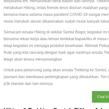
kerjasama tim, menurunkan berat badan dan lainnya. Trekki
melakukan Hiking, lintas friends terus disinari matahari ya
kemana-mana selama masa pandemi COVID-19 sangat mempen
mulai merubah aturan dikarenakan sudah mulai banyak lokas
Semacam wisata Hiking di sekitar Sentul Bogor, kegiatan in
bersama rekan kerja atau teman terdekat bapak/ibu di masa n
tetap kegiatan ini menjaga protokol kesehatan. Nikmati Pet
Rute yang kita rancang dengan baik agar nantinya wisata Tr
tetapi akan terasa menyenangkan
Untuk para pelancong yang akan wisata Trekking ke Sentul,
jasmani dan membawa perlengkapan yang dibutuhkan. Tim Lint
p3k standar dan lain-lainnya.
Chat V