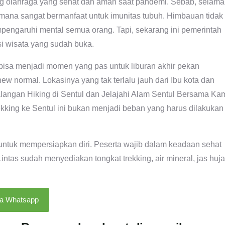
ng olahraga yang sehat dan aman saat pandemi. Sebab, selama
ng mana sangat bermanfaat untuk imunitas tubuh. Himbauan tidak
garuhi mental semua orang. Tapi, sekarang ini pemerintah
i wisata yang sudah buka.
i bisa menjadi momen yang pas untuk liburan akhir pekan
ew normal. Lokasinya yang tak terlalu jauh dari Ibu kota dan
ualangan Hiking di Sentul dan Jelajahi Alam Sentul Bersama Ka
ekking ke Sentul ini bukan menjadi beban yang harus dilakukan
 untuk mempersiapkan diri. Peserta wajib dalam keadaan sehat
as sudah menyediakan tongkat trekking, air mineral, jas huja
ia Whatsapp