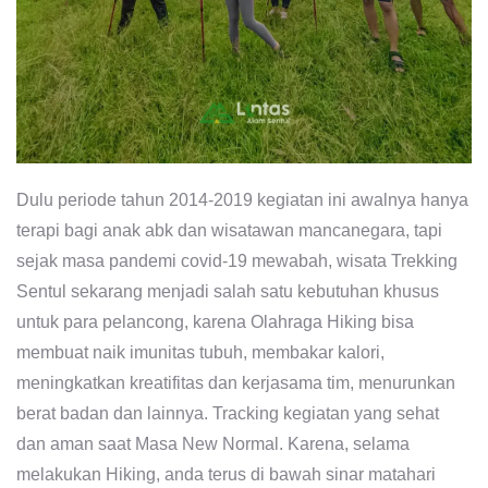
Dulu periode tahun 2014-2019 kegiatan ini awalnya hanya
terapi bagi anak abk dan wisatawan mancanegara, tapi
sejak masa pandemi covid-19 mewabah, wisata Trekking
Sentul sekarang menjadi salah satu kebutuhan khusus
untuk para pelancong, karena Olahraga Hiking bisa
membuat naik imunitas tubuh, membakar kalori,
meningkatkan kreatifitas dan kerjasama tim, menurunkan
berat badan dan lainnya. Tracking kegiatan yang sehat
dan aman saat Masa New Normal. Karena, selama
melakukan Hiking, anda terus di bawah sinar matahari