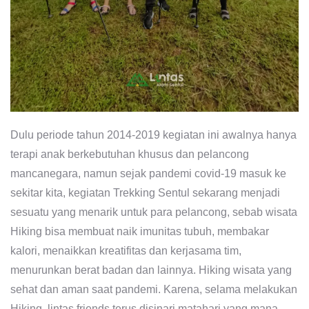
Dulu periode tahun 2014-2019 kegiatan ini awalnya hanya
terapi anak berkebutuhan khusus dan pelancong
mancanegara, namun sejak pandemi covid-19 masuk ke
sekitar kita, kegiatan Trekking Sentul sekarang menjadi
sesuatu yang menarik untuk para pelancong, sebab wisata
Hiking bisa membuat naik imunitas tubuh, membakar
kalori, menaikkan kreatifitas dan kerjasama tim,
menurunkan berat badan dan lainnya. Hiking wisata yang
sehat dan aman saat pandemi. Karena, selama melakukan
Hiking, lintas friends terus disinari matahari yang mana