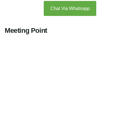
klik button dibawah
Chat Via Whatsapp
Meeting Point