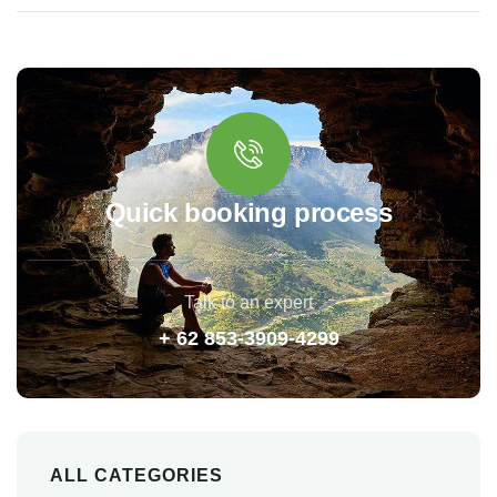
Quick booking process
Talk to an expert
+ 62 853-3909-4299