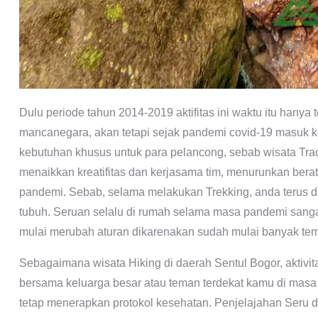
Dulu periode tahun 2014-2019 aktifitas ini waktu itu hany
mancanegara, akan tetapi sejak pandemi covid-19 masuk ke
kebutuhan khusus untuk para pelancong, sebab wisata Trac
menaikkan kreatifitas dan kerjasama tim, menurunkan bera
pandemi. Sebab, selama melakukan Trekking, anda terus di
tubuh. Seruan selalu di rumah selama masa pandemi sangat
mulai merubah aturan dikarenakan sudah mulai banyak tem
Sebagaimana wisata Hiking di daerah Sentul Bogor, aktivita
bersama keluarga besar atau teman terdekat kamu di masa 
tetap menerapkan protokol kesehatan. Penjelajahan Seru di