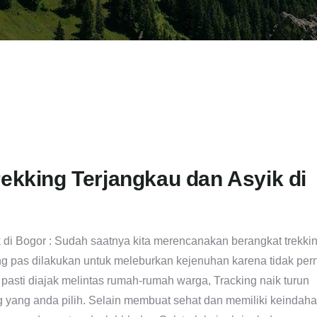
rekking Terjangkau dan Asyik di
k di Bogor : Sudah saatnya kita merencanakan berangkat trekki
g pas dilakukan untuk meleburkan kejenuhan karena tidak per
asti diajak melintas rumah-rumah warga, Tracking naik turun
ng yang anda pilih. Selain membuat sehat dan memiliki keindah