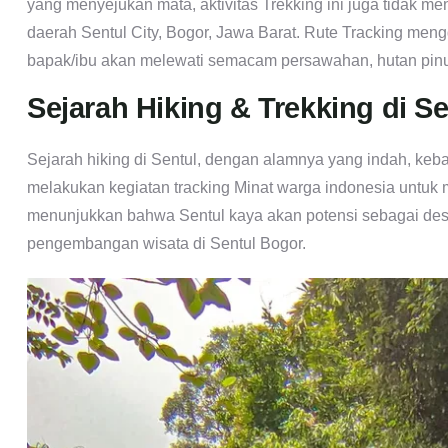
yang menyejukan mata, aktivitas Trekking ini juga tidak m
daerah Sentul City, Bogor, Jawa Barat. Rute Tracking meng
bapak/ibu akan melewati semacam persawahan, hutan pinu
Sejarah Hiking & Trekking di Se
Sejarah hiking di Sentul, dengan alamnya yang indah, keb
melakukan kegiatan tracking Minat warga indonesia untuk m
menunjukkan bahwa Sentul kaya akan potensi sebagai dest
pengembangan wisata di Sentul Bogor.