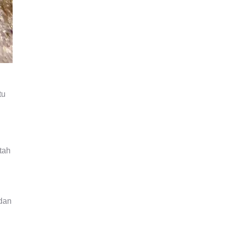
tu
tah
 dan