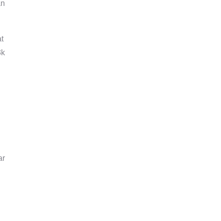
an
t
3k
ar