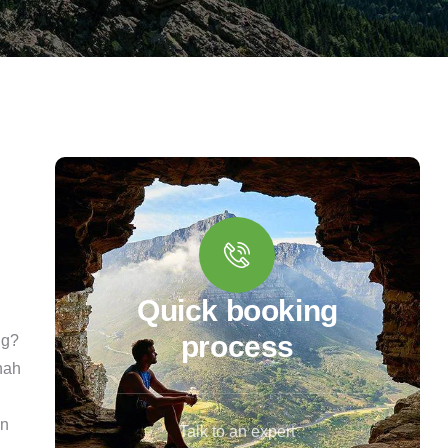
Quick booking
process
ng?
nah
an
Talk to an expert