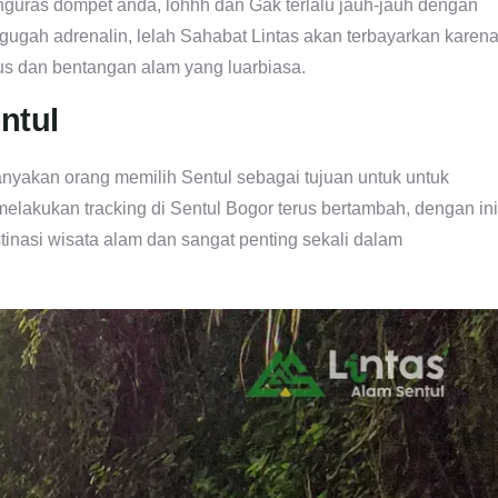
enguras dompet anda, lohhh dan Gak terlalu jauh-jauh dengan
gugah adrenalin, lelah Sahabat Lintas akan terbayarkan karen
s dan bentangan alam yang luarbiasa.
ntul
anyakan orang memilih Sentul sebagai tujuan untuk untuk
elakukan tracking di Sentul Bogor terus bertambah, dengan ini
inasi wisata alam dan sangat penting sekali dalam