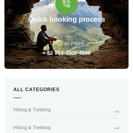
Quick booking process
Talk to an expert
+ 62 853-3909-4299
ALL CATEGORIES
Hiking & Trekking
Hiking & Trekking