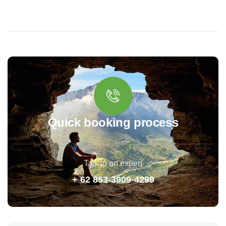
Quick booking process
Talk to an expert
+ 62 853-3909-4299