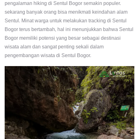
pengalaman hiking di Sentul Bogor semakin populer.
sekarang banyak orang bisa menikmati keindahan alam
Sentul. Minat warga untuk melakukan tracking di Sentul
Bogor terus bertambah, hal ini menunjukkan bahwa Sentul
Bogor memiliki potensi yang besar sebagai destinasi
wisata alam dan sangat penting sekali dalam
pengembangan wisata di Sentul Bogor.