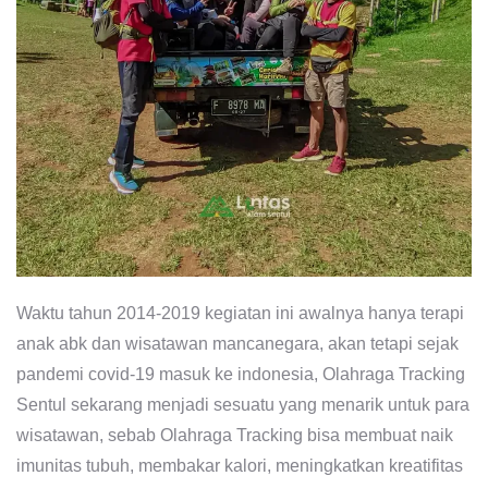
Waktu tahun 2014-2019 kegiatan ini awalnya hanya terapi
anak abk dan wisatawan mancanegara, akan tetapi sejak
pandemi covid-19 masuk ke indonesia, Olahraga Tracking
Sentul sekarang menjadi sesuatu yang menarik untuk para
wisatawan, sebab Olahraga Tracking bisa membuat naik
imunitas tubuh, membakar kalori, meningkatkan kreatifitas