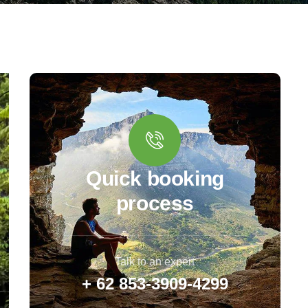
Quick booking
process
Talk to an expert
+ 62 853-3909-4299