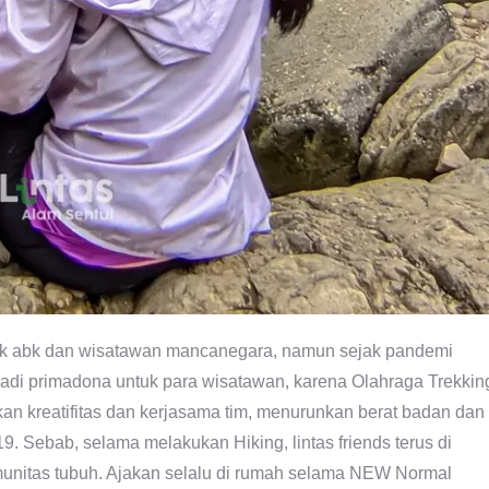
anak abk dan wisatawan mancanegara, namun sejak pandemi
adi primadona untuk para wisatawan, karena Olahraga Trekkin
an kreatifitas dan kerjasama tim, menurunkan berat badan dan
9. Sebab, selama melakukan Hiking, lintas friends terus di
munitas tubuh. Ajakan selalu di rumah selama NEW Normal