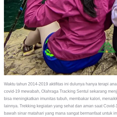
Waktu tahun 2014-2019 aktifitas ini dulunya hanya terapi 
covid-19 mewabah, Olahraga Tracking Sentul sekarang menj
bisa meningkatkan imunitas tubuh, membakar kalori, menaikk
lainnya. Trekking kegiatan yang sehat dan aman saat Covid-1
bawah sinar matahari yang mana sangat bermanfaat untuk i