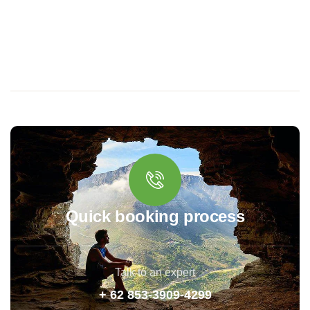
Quick booking process
Talk to an expert
+ 62 853-3909-4299