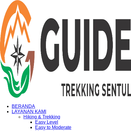
BERANDA
LAYANAN KAMI
Hiking & Trekking
Easy Level
Easy to Moderate