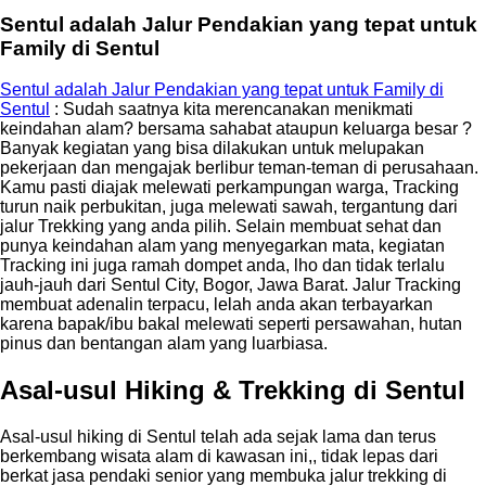
Sentul adalah Jalur Pendakian yang tepat untuk
Family di Sentul
Sentul adalah Jalur Pendakian yang tepat untuk Family di
Sentul
: Sudah saatnya kita merencanakan menikmati
keindahan alam? bersama sahabat ataupun keluarga besar ?
Banyak kegiatan yang bisa dilakukan untuk melupakan
pekerjaan dan mengajak berlibur teman-teman di perusahaan.
Kamu pasti diajak melewati perkampungan warga, Tracking
turun naik perbukitan, juga melewati sawah, tergantung dari
jalur Trekking yang anda pilih. Selain membuat sehat dan
punya keindahan alam yang menyegarkan mata, kegiatan
Tracking ini juga ramah dompet anda, lho dan tidak terlalu
jauh-jauh dari Sentul City, Bogor, Jawa Barat. Jalur Tracking
membuat adenalin terpacu, lelah anda akan terbayarkan
karena bapak/ibu bakal melewati seperti persawahan, hutan
pinus dan bentangan alam yang luarbiasa.
Asal-usul Hiking & Trekking di Sentul
Asal-usul hiking di Sentul telah ada sejak lama dan terus
berkembang wisata alam di kawasan ini,, tidak lepas dari
berkat jasa pendaki senior yang membuka jalur trekking di