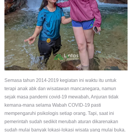
Semasa tahun 2014-2019 kegiatan ini waktu itu untuk
terapi anak abk dan wisatawan mancanegara, namun
sejak masa pandemi covid-19 mewabah, Anjuran tidak
kemana-mana selama Wabah COVID-19 pasti
mempengaruhi psikologis setiap orang. Tapi, saat ini
pemerintah sudah sedikit merubah aturan dikarenakan
sudah mulai banyak lokasi-lokasi wisata yang mulai buka.