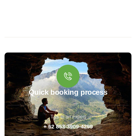
Quick booking process
Talk to an expert
+ 62 853-3909-4299