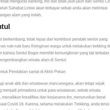
idak menguras kantong, lho dan tidak jauh-jauh dari Sentul Cit
lelah Sahabat Lintas akan terbayar sebab anda akan melintasi
angan alam yang indah.
ntul
us berkembang, tidak lepas dari kontribusi pendaki senior yang
ihan rute-rute baru Keinginan warga untuk melakukan trekking d
an bahwa Sentul Bogor memiliki kemungkinan yang tak terbatas
 mengembangkan wisata alam di Sentul.
bagi anak abk dan wisatawan mancanegara, akan tetapi sejak
g menjadi primadona untuk para wisatawan, sebab wisata
, menaikkan kreatifitas dan kerjasama tim, menurunkan berat
saat Covid-19. Karena, selama melakukan Trekking, anda terus