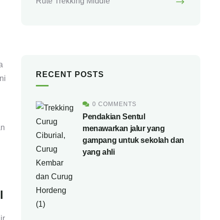
Rute Trekking Middle
a
RECENT POSTS
ni
0 COMMENTS
Pendakian Sentul
an
menawarkan jalur yang
gampang untuk sekolah dan
yang ahli
l
ir