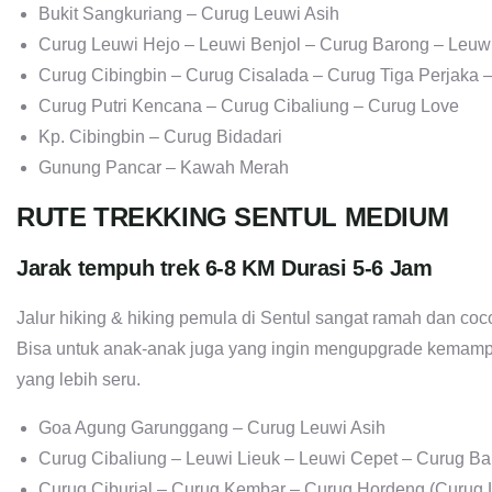
Bukit Sangkuriang – Curug Leuwi Asih
Curug Leuwi Hejo – Leuwi Benjol – Curug Barong – Leuw
Curug Cibingbin – Curug Cisalada – Curug Tiga Perjaka
Curug Putri Kencana – Curug Cibaliung – Curug Love
Kp. Cibingbin – Curug Bidadari
Gunung Pancar – Kawah Merah
RUTE TREKKING SENTUL MEDIUM
Jarak tempuh trek 6-8 KM Durasi 5-6 Jam
Jalur hiking & hiking pemula di Sentul sangat ramah dan co
Bisa untuk anak-anak juga yang ingin mengupgrade kemam
yang lebih seru.
Goa Agung Garunggang – Curug Leuwi Asih
Curug Cibaliung – Leuwi Lieuk – Leuwi Cepet – Curug Ba
Curug Ciburial – Curug Kembar – Curug Hordeng (Curug L