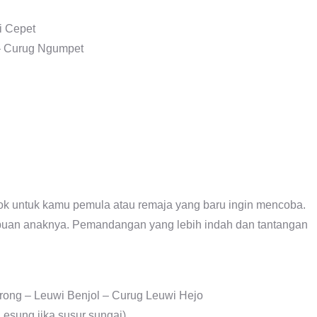
i Cepet
 – Curug Ngumpet
cok untuk kamu pemula atau remaja yang baru ingin mencoba.
puan anaknya. Pemandangan yang lebih indah dan tantangan
rong – Leuwi Benjol – Curug Leuwi Hejo
esung jika susur sungai)