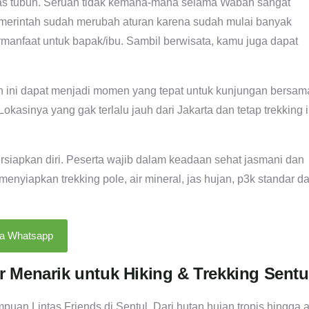
itas tubuh. Seruan tidak kemana-mana selama Wabah sangat
emerintah sudah merubah aturan karena sudah mulai banyak
rmanfaat untuk bapak/ibu. Sambil berwisata, kamu juga dapat
n ini dapat menjadi momen yang tepat untuk kunjungan bersam
kasinya yang gak terlalu jauh dari Jakarta dan tetap trekking i
rsiapkan diri. Peserta wajib dalam keadaan sehat jasmani dan
yiapkan trekking pole, air mineral, jas hujan, p3k standar d
ia Whatsapp
r Menarik untuk Hiking & Trekking Sentu
uan Lintas Friends di Sentul. Dari hutan hujan tropis hingga a