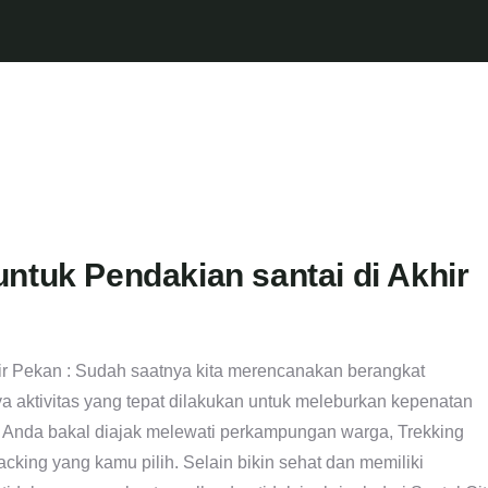
ntuk Pendakian santai di Akhir
ir Pekan : Sudah saatnya kita merencanakan berangkat
a aktivitas yang tepat dilakukan untuk meleburkan kepenatan
 Anda bakal diajak melewati perkampungan warga, Trekking
racking yang kamu pilih. Selain bikin sehat dan memiliki