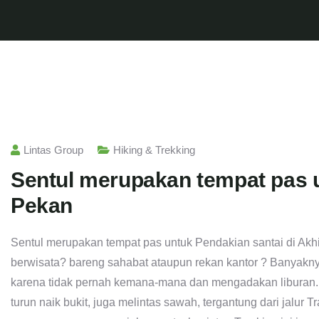
Lintas Group
Hiking & Trekking
Sentul merupakan tempat pas u
Pekan
Sentul merupakan tempat pas untuk Pendakian santai di Akh
berwisata? bareng sahabat ataupun rekan kantor ? Banyakny
karena tidak pernah kemana-mana dan mengadakan liburan.
turun naik bukit, juga melintas sawah, tergantung dari jalur T