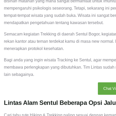
disinari matahari yang mana sangat bermanfaat untuk imun
mempengaruhi psikologis seseorang. Tetapi, sekarang ini p
tempat-tempat wisata yang sudah buka. Wisata ini sangat be
mendapatkan pengetahuan tentang kawasan tersebut.
Semacam kegiatan Trekking di daerah Sentul Bogor, kegiata
rekan kantor atau teman terdekat kamu di masa new normal. Lo
menerapkan protokol kesehatan.
Bagi anda yang ingin wisata Tracking ke Sentul, agar mempe
membawa perlengkapan yang dibutuhkan. Tim Lintas sudah men
lain sebagainya.
Chat V
Lintas Alam Sentul Beberapa Opsi Jalu
Cari tahu rute Hiking & Trekking paling sesuai dengan kemamp