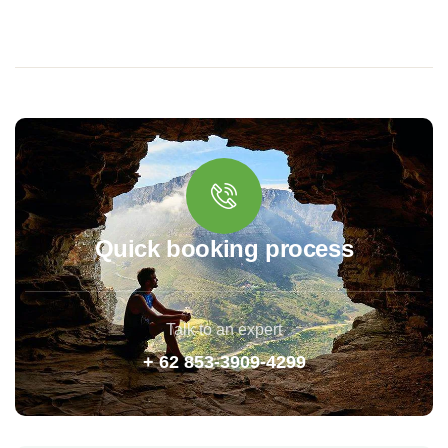
Quick booking process
Talk to an expert
+ 62 853-3909-4299