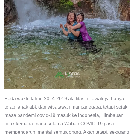
Pada waktu tahun 2014-2019 aktifitas ini awalnya hanya
terapi anak abk dan wisatawan mancanegara, tetapi sejak
masa pandemi covid-19 masuk ke indonesia, Himbauan
tidak kemana-mana selama Wabah COVID-19 pasti
mempengaruhi mental semua orang. Akan tetapi, sekarang