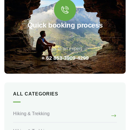
Quick booking process
Talk to an expert
+ 62 853-3909-4299
ALL CATEGORIES
Hiking & Trekking