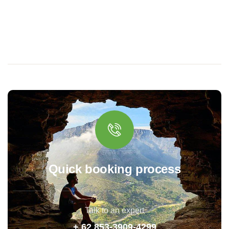
Quick booking process
Talk to an expert
+ 62 853-3909-4299