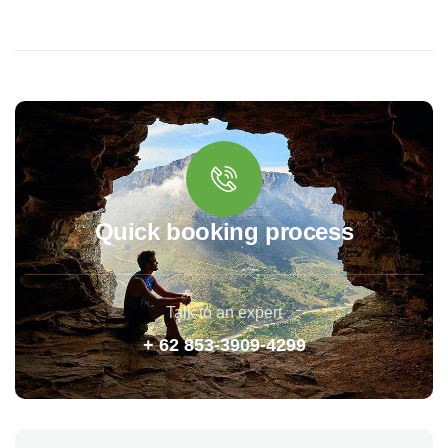
Quick booking process
Talk to an expert
+ 62 853-3909-4299