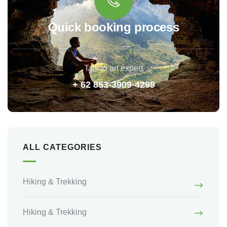
Quick booking process
Talk to an expert
+ 62 853-3909-4299
ALL CATEGORIES
Hiking & Trekking
Hiking & Trekking