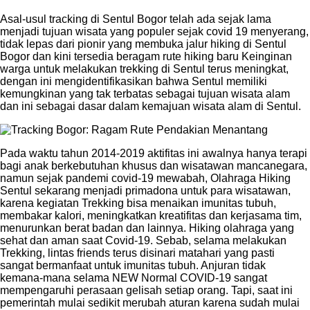
Asal-usul tracking di Sentul Bogor telah ada sejak lama
menjadi tujuan wisata yang populer sejak covid 19 menyerang,
tidak lepas dari pionir yang membuka jalur hiking di Sentul
Bogor dan kini tersedia beragam rute hiking baru Keinginan
warga untuk melakukan trekking di Sentul terus meningkat,
dengan ini mengidentifikasikan bahwa Sentul memiliki
kemungkinan yang tak terbatas sebagai tujuan wisata alam
dan ini sebagai dasar dalam kemajuan wisata alam di Sentul.
Pada waktu tahun 2014-2019 aktifitas ini awalnya hanya terapi
bagi anak berkebutuhan khusus dan wisatawan mancanegara,
namun sejak pandemi covid-19 mewabah, Olahraga Hiking
Sentul sekarang menjadi primadona untuk para wisatawan,
karena kegiatan Trekking bisa menaikan imunitas tubuh,
membakar kalori, meningkatkan kreatifitas dan kerjasama tim,
menurunkan berat badan dan lainnya. Hiking olahraga yang
sehat dan aman saat Covid-19. Sebab, selama melakukan
Trekking, lintas friends terus disinari matahari yang pasti
sangat bermanfaat untuk imunitas tubuh. Anjuran tidak
kemana-mana selama NEW Normal COVID-19 sangat
mempengaruhi perasaan gelisah setiap orang. Tapi, saat ini
pemerintah mulai sedikit merubah aturan karena sudah mulai