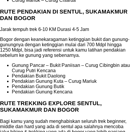
Curug Mariuk – Curug Cisarua
RUTE PENDAKIAN DI SENTUL, SUKAMAKMUR
DAN BOGOR
Jarak tempuh trek 6-10 KM Durasi 4-5 Jam
Bogor dengan keanekaragaman ketinggian bukit dan gunung-
gunungnya dengan ketinggian mulai dari 700 Mdpl hingga
1250 Mdpl, bisa jadi referensi untuk kamu latihan pendakian
sebelum ke gunung yang sebenarnya.
Gunung Pancar – Bukit Paniisan – Curug Cibingbin atau
Curug Putri Kencana
Pendakian Bukit Daolong
Pendakian Gunung Kuta – Curug Mariuk
Pendakian Gunung Butik
Pendakian Gunung Kencana
RUTE TREKKING EXPLORE SENTUL,
SUKAMAKMUR DAN BOGOR
Bagi kamu yang sudah menghabiskan seluruh trek beginner,
middle dan hard yang ada di sentul apa salahnya mencoba
jalur hiking & trekking yang ada di bogor yang lebih panjang