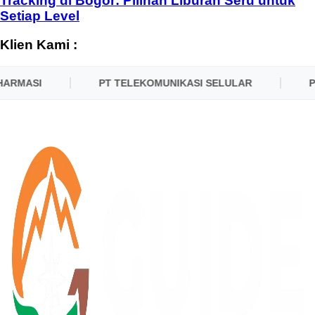
Tracking di Bogor: Pilihan Liburan Seru untuk
Setiap Level
Klien Kami :
ARMASI
PT TELEKOMUNIKASI SELULAR
PL