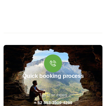
Quick booking process
Talk to an expert
+ 62 853-3909-4299