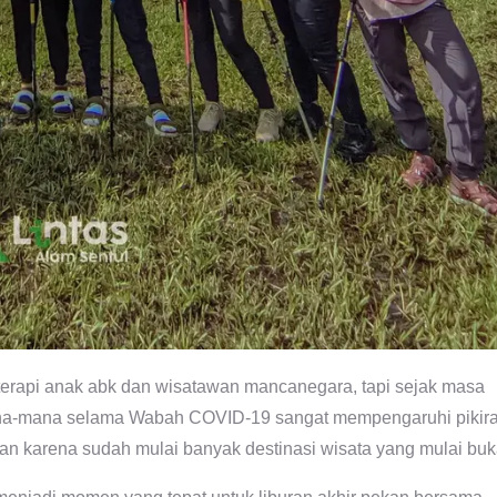
k terapi anak abk dan wisatawan mancanegara, tapi sejak masa
ana-mana selama Wabah COVID-19 sangat mempengaruhi pikir
ran karena sudah mulai banyak destinasi wisata yang mulai buk