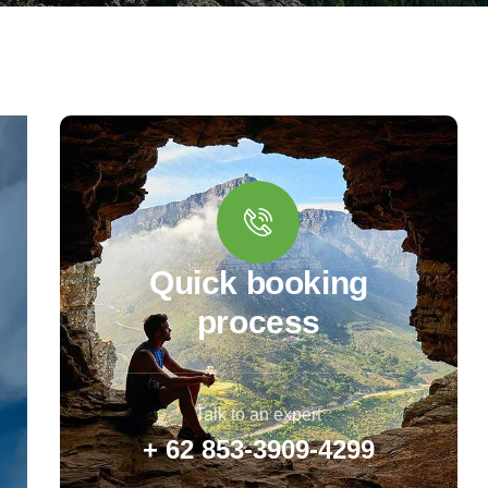
Quick booking
process
Talk to an expert
+ 62 853-3909-4299