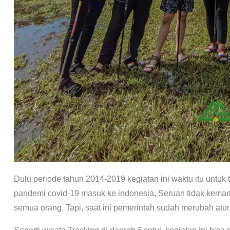
Dulu periode tahun 2014-2019 kegiatan ini waktu itu untu
pandemi covid-19 masuk ke indonesia, Seruan tidak kem
semua orang. Tapi, saat ini pemerintah sudah merubah atu