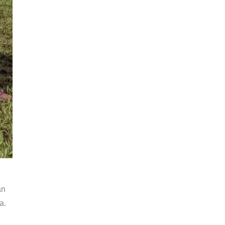
an
a.