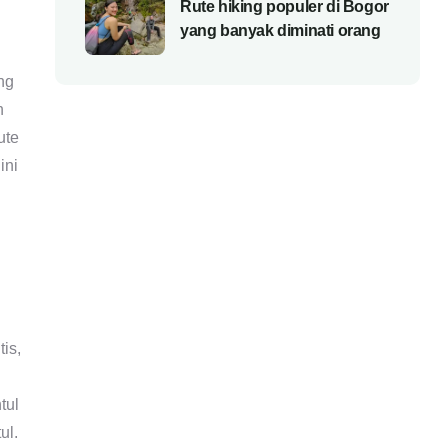
Rute hiking populer di Bogor
yang banyak diminati orang
ng
n
ute
ini
is,
tul
ul.